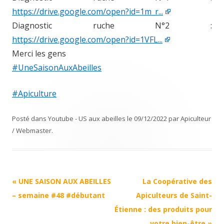
https://drive.google.com/open?id=1m_r...
Diagnostic ruche N°2 :
https://drive.google.com/open?id=1VFL...
Merci les gens
#UneSaisonAuxAbeilles
#Apiculture
Posté dans
Youtube - US aux abeilles
le
09/12/2022
par
Apiculteur
/ Webmaster
.
Navigation
«
UNE SAISON AUX ABEILLES
La Coopérative des
Article
– semaine #48 #débutant
Apiculteurs de Saint-
Étienne : des produits pour
votre bien-être
»