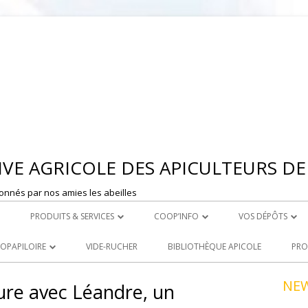
Aller
au
contenu
VE AGRICOLE DES APICULTEURS DE 
onnés par nos amies les abeilles
PRODUITS & SERVICES
COOP’INFO
VOS DÉPÔTS
 MONTBRISON
ROYAL CARE
DÉPOSER UNE ANNONCE
DEPOT DE ST ET
OOPAPILOIRE
VIDE-RUCHER
BIBLIOTHÈQUE APICOLE
PRO
LE ACHATS
PRODUITS À LA VENTE
DEPOT DE MONT
 OUVERTES
NE
ture avec Léandre, un
R
LOCATION DE MATERIEL
NCEZ VOS PRODUITS