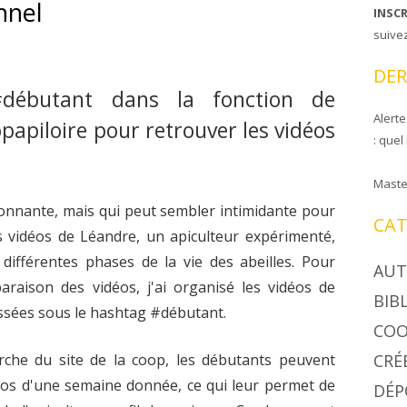
nnel
INSC
CIRE COOPAPILOIRE
NTS DE COOPAPILOIRE
suive
DÉSINSECTISEUR
DER
LÉES GÉNÉRALES
#débutant dans la fonction de
Alerte
opapiloire pour retrouver les vidéos
: quel
Maste
sionnante, mais qui peut sembler intimidante pour
CAT
s vidéos de Léandre, un apiculteur expérimenté,
différentes phases de la vie des abeilles. Pour
AUT
paraison des vidéos, j'ai organisé les vidéos de
BIB
assées sous le hashtag #débutant.
COO
erche du site de la coop, les débutants peuvent
CRÉ
déos d'une semaine donnée, ce qui leur permet de
DÉP