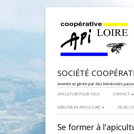
SOCIÉTÉ COOPÉRATI
Animée et gérée par des bénévoles passi
APICULTURE POUR TOUS
CONTACT
DÉPÔT DE
DÉBUTER EN APICULTURE
VIE DE C
RESPONSAB
LES SYNDICATS APICOLES
PORTES
Se former à l’apicul
WEBMASTE
LES RUCHERS ÉCOLES
RÉFÉRE