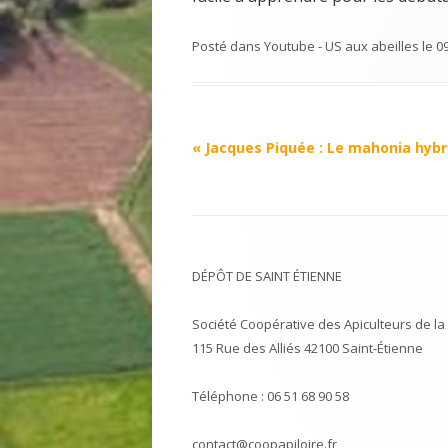
Posté dans
Youtube - US aux abeilles
le
0
Navigation
«
Jacques Piquée : Le mahonia hybr
Article
DÉPÔT DE SAINT ÉTIENNE
Société Coopérative des Apiculteurs de la 
115 Rue des Alliés 42100 Saint-Étienne
Téléphone : 06 51 68 90 58
contact@coopapiloire.fr