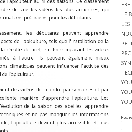
 de l'apiculteur au fil des saisons. Ce classement
FRE
dre de vue les vidéos les plus anciennes, qui
LE 
formations précieuses pour les débutants.
LES
assement, les débutants peuvent apprendre
NOU
ects de l'apiculture, tels que l'installation de la
PET
, la récolte du miel, etc. En comparant les vidéos
PRO
ée à l'autre, ils peuvent également mieux
SYN
s climatiques peuvent influencer l'activité des
TEC
 de l'apiculteur.
YOU
ent des vidéos de Léandre par semaines et par
YOU
llente manière d'apprendre l'apiculture. Les
YOU
'évolution de la saison des abeilles, apprendre
 techniques et ne pas manquer les informations
Reche
de, l'apiculture devient plus accessible et plus
nts.