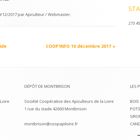
STA
9/12/2017
par
Apiculteur / Webmaster
.
273 45
ide
COOP’INFO 10 décembre 2017
»
DÉPÔT DE MONTBRISON
LES 
Loire
Société Coopérative des Apiculteurs de la Loire
BOIS
1 rue du stade 42600 Montbrison
POTS
SIRO
montbrison@coopapiloire.fr
CAND