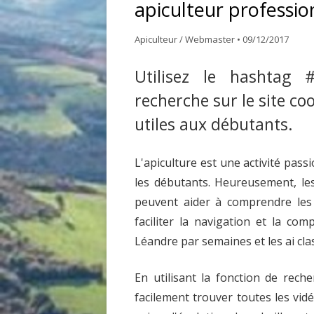
apiculteur professio
GDSA LOIRE 42
DOCUME
Apiculteur / Webmaster
•
09/12/2017
MATÉRIEL POUR UNE PREMIÈRE
ASSEMB
Utilisez le hashtag 
INSTALLATION D’UN ÉLÈVE DU
RUCHER ÉCOLE
recherche sur le site co
utiles aux débutants.
ACHAT VENTE ABEILLES
L'apiculture est une activité pas
les débutants. Heureusement, le
peuvent aider à comprendre les 
faciliter la navigation et la com
Léandre par semaines et les ai cl
En utilisant la fonction de rech
facilement trouver toutes les vi