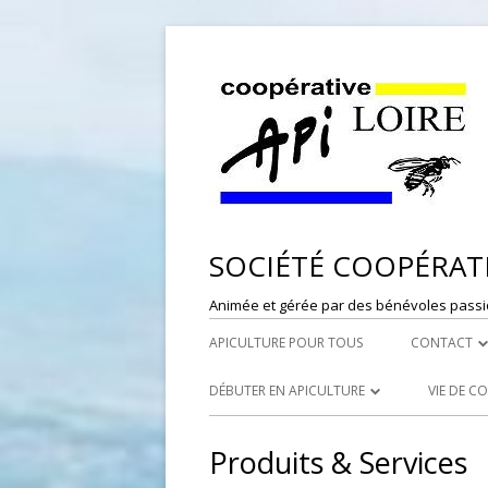
SOCIÉTÉ COOPÉRATI
Animée et gérée par des bénévoles passi
APICULTURE POUR TOUS
CONTACT
DÉPÔT DE
DÉBUTER EN APICULTURE
VIE DE C
RESPONSAB
LES SYNDICATS APICOLES
PORTES
Produits & Services
WEBMASTE
LES RUCHERS ÉCOLES
RÉFÉRE