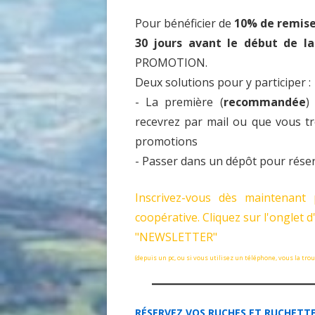
Pour bénéficier de
10% de remis
GDSA LOIRE 42
DOCUME
30 jours avant le début de l
MATÉRIEL POUR UNE PREMIÈRE
ASSEMB
PROMOTION.
INSTALLATION D’UN ÉLÈVE DU
Deux solutions pour y participer :
RUCHER ÉCOLE
- La première (
recommandée
)
ACHAT VENTE ABEILLES
recevrez par mail ou que vous tr
promotions
- Passer dans un dépôt pour réser
Inscrivez-vous dès maintenant 
coopérative. Cliquez sur l'onglet d
"NEWSLETTER"
(depuis un pc, ou si vous utilisez un téléphone, vous la trou
RÉSERVEZ VOS RUCHES ET RUCHETTE