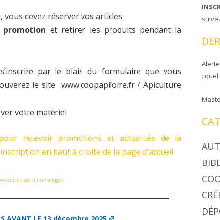
INSC
e
, vous devez réserver vos articles
CIRE COOPAPILOIRE
NTS DE COOPAPILOIRE
suive
a promotion
et retirer les produits pendant la
DÉSINSECTISEUR
DER
LÉES GÉNÉRALES
Alerte
 s’inscrire par le biais du formulaire que vous
: quel
ouverez le site www.coopapiloire.fr / Apiculture
Maste
ver votre matériel
CAT
pour recevoir promotions et actualités de la
AUT
'inscription en haut à droite de la page d'accueil
BIB
COO
verez plus bas sur cette page ).
CRÉ
DÉP
S AVANT LE 13 décembre 2025