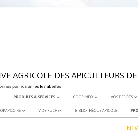
Aller
au
contenu
VE AGRICOLE DES APICULTEURS DE 
onnés par nos amies les abeilles
PRODUITS & SERVICES
COOP’INFO
VOS DÉPÔTS
 MONTBRISON
ROYAL CARE
DÉPOSER UNE ANNONCE
DEPOT DE ST 
OOPAPILOIRE
VIDE-RUCHER
BIBLIOTHÈQUE APICOLE
PRO
LE ACHATS
PRODUITS À LA VENTE
DEPOT DE MO
 OUVERTES
NE
R
LOCATION DE MATERIEL
NCEZ VOS PRODUITS