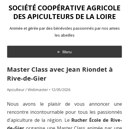
SOCIÉTÉ COOPÉRATIVE AGRICOLE
DES APICULTEURS DE LA LOIRE
Animée et gérée par des bénévoles passionnés par nos amies
les abeilles
Menu
Aller
au
Master Class avec Jean Riondet à
contenu
Rive-de-Gier
Apiculteur / Webmaster
•
12/05/2026
Nous avons le plaisir de vous annoncer une
rencontre incontournable pour tous les passionnés
d'apiculture de la région. Le
Rucher École de Rive-
de-Gier
organise une Master Class animée par une