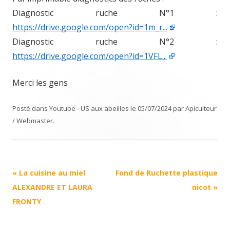
Diagnostic ruche N°1 :
https://drive.google.com/open?id=1m_r...
Diagnostic ruche N°2 :
https://drive.google.com/open?id=1VFL...
Merci les gens
Posté dans
Youtube - US aux abeilles
le
05/07/2024
par
Apiculteur
/ Webmaster
.
Navigation
«
La cuisine au miel
Fond de Ruchette plastique
Article
ALEXANDRE ET LAURA
nicot
»
FRONTY