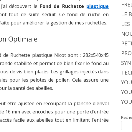
FRE
j'ai découvert le
Fond de Ruchette
plastique
LE 
ont tout de suite séduit. Ce fond de ruche en
faite pour améliorer la gestion de mes ruchettes.
LES
NOU
on Optimale
PET
PRO
 de Ruchette plastique Nicot sont : 282x540x45
SYN
ande stabilité et permet de bien fixer le fond au
ous de vis bien placés. Les grillages injectés dans
TEC
les pour les pelotes de pollen. Cela assure une
YOU
our la santé des abeilles.
YOU
YOU
ut être ajustée en recoupant la planche d'envol
 de 16 mm avec encoches pour une porte d'entrée
Reche
ccès facile aux abeilles tout en limitant l'entrée