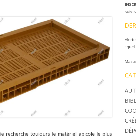
INSC
CIRE COOPAPILOIRE
NTS DE COOPAPILOIRE
suive
DÉSINSECTISEUR
DER
LÉES GÉNÉRALES
Alerte
: quel
Maste
CAT
AUT
BIB
COO
CRÉ
DÉP
je recherche toujours le matériel apicole le plus