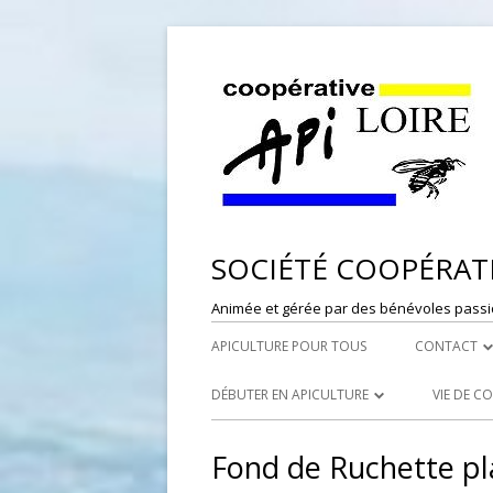
SOCIÉTÉ COOPÉRATI
Animée et gérée par des bénévoles passi
APICULTURE POUR TOUS
CONTACT
DÉPÔT DE
DÉBUTER EN APICULTURE
VIE DE C
RESPONSAB
LES SYNDICATS APICOLES
PORTES
Fond de Ruchette pl
WEBMASTE
LES RUCHERS ÉCOLES
RÉFÉRE