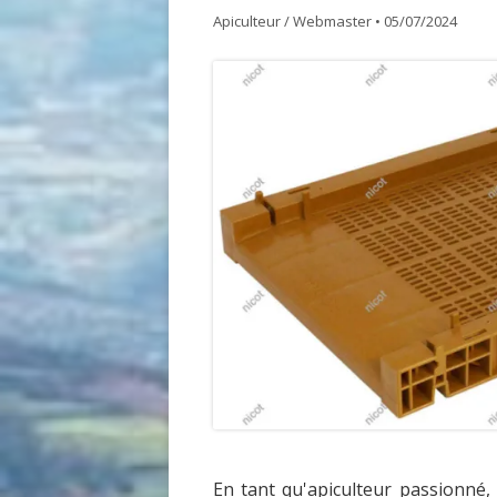
Apiculteur / Webmaster
•
05/07/2024
GDSA LOIRE 42
DOCUME
MATÉRIEL POUR UNE PREMIÈRE
ASSEMB
INSTALLATION D’UN ÉLÈVE DU
RUCHER ÉCOLE
ACHAT VENTE ABEILLES
En tant qu'apiculteur passionné, 