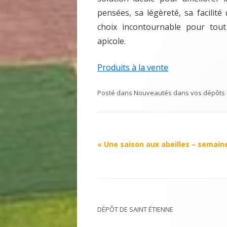
pensées, sa légèreté, sa facilit
choix incontournable pour tout
apicole.
Produits à la vente
Posté dans
Nouveautés dans vos dépôts
Navigation
«
Une saison aux abeilles – semain
Article
DÉPÔT DE SAINT ÉTIENNE