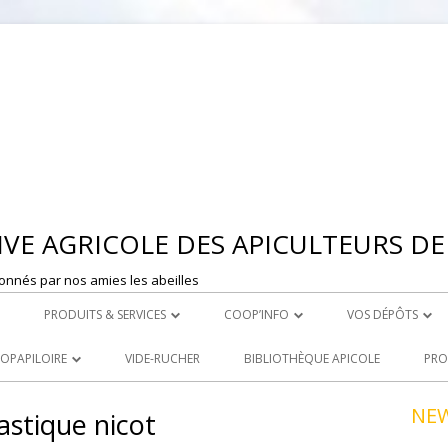
Aller
au
contenu
VE AGRICOLE DES APICULTEURS DE 
onnés par nos amies les abeilles
PRODUITS & SERVICES
COOP’INFO
VOS DÉPÔTS
 MONTBRISON
ROYAL CARE
DÉPOSER UNE ANNONCE
DEPOT DE ST ET
OOPAPILOIRE
VIDE-RUCHER
BIBLIOTHÈQUE APICOLE
PRO
LE ACHATS
PRODUITS À LA VENTE
DEPOT DE MONT
 OUVERTES
NE
astique nicot
R
LOCATION DE MATERIEL
NCEZ VOS PRODUITS