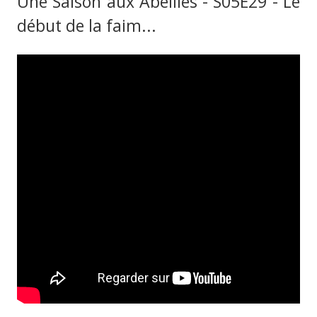
Une Saison aux Abeilles - S05E29 - Le
début de la faim...