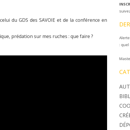
INSC
CIRE COOPAPILOIRE
NTS DE COOPAPILOIRE
suive
 celui du GDS des SAVOIE et de la conférence en
DÉSINSECTISEUR
DER
LÉES GÉNÉRALES
ique, prédation sur mes ruches : que faire ?
Alerte
: quel
Maste
CAT
AUT
BIB
COO
CRÉ
DÉP