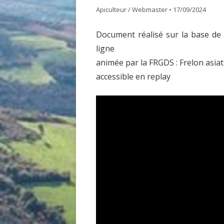
Apiculteur / Webmaster
•
17/09/2024
GDSA LOIRE 42
DOCUME
Document réalisé sur la base de
MATÉRIEL POUR UNE PREMIÈRE
ASSEMB
ligne
INSTALLATION D’UN ÉLÈVE DU
animée par la FRGDS : Frelon asiat
RUCHER ÉCOLE
accessible en replay
ACHAT VENTE ABEILLES