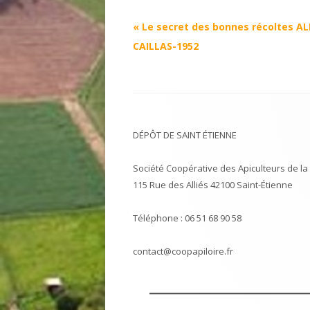
Navigation
«
Le secret des bonnes récoltes AL
Article
CAILLAS-1952
DÉPÔT DE SAINT ÉTIENNE
Société Coopérative des Apiculteurs de la 
115 Rue des Alliés 42100 Saint-Étienne
Téléphone : 06 51 68 90 58
contact@coopapiloire.fr