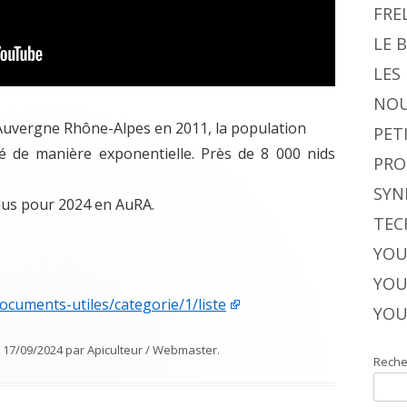
FRE
LE 
LES
NOU
Auvergne Rhône-Alpes en 2011, la population
PET
é de manière exponentielle. Près de 8 000 nids
PRO
SYN
dus pour 2024 en AuRA.
TEC
YOU
YOU
documents-utiles/categorie/1/liste
YOU
e
17/09/2024
par
Apiculteur / Webmaster
.
Reche