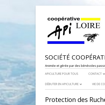
SOCIÉTÉ COOPÉRATI
Animée et gérée par des bénévoles passi
APICULTURE POUR TOUS
CONTACT
DÉPÔT DE
DÉBUTER EN APICULTURE
VIE DE C
RESPONSAB
LES SYNDICATS APICOLES
PORTES
Protection des Ruch
WEBMASTE
LES RUCHERS ÉCOLES
RÉFÉRE