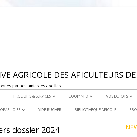
Aller
au
contenu
VE AGRICOLE DES APICULTEURS DE 
onnés par nos amies les abeilles
PRODUITS & SERVICES
COOP’INFO
VOS DÉPÔTS
 MONTBRISON
ROYAL CARE
DÉPOSER UNE ANNONCE
DEPOT DE ST ET
OOPAPILOIRE
VIDE-RUCHER
BIBLIOTHÈQUE APICOLE
PRO
LE ACHATS
PRODUITS À LA VENTE
DEPOT DE MONT
 OUVERTES
NE
ers dossier 2024
R
LOCATION DE MATERIEL
NCEZ VOS PRODUITS