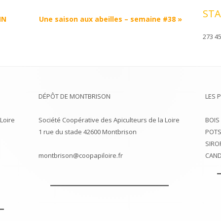
STA
IN
Une saison aux abeilles – semaine #38
»
273 45
DÉPÔT DE MONTBRISON
LES 
Loire
Société Coopérative des Apiculteurs de la Loire
BOIS
1 rue du stade 42600 Montbrison
POTS
SIRO
montbrison@coopapiloire.fr
CAND