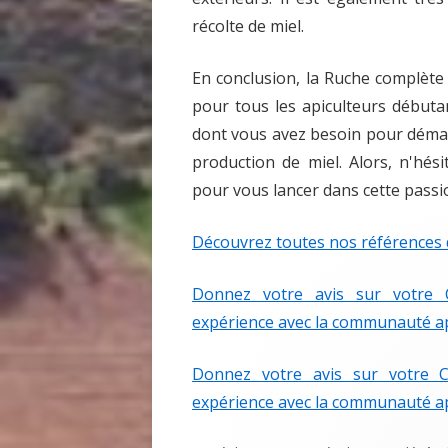
récolte de miel.
En conclusion, la Ruche complète 
pour tous les apiculteurs débuta
dont vous avez besoin pour démarr
production de miel. Alors, n'hés
pour vous lancer dans cette passi
Découvrez toutes nos références d
Donnez votre avis sur votre C
expérience avec la communauté ap
Donnez votre avis sur votre C
expérience avec la communauté ap