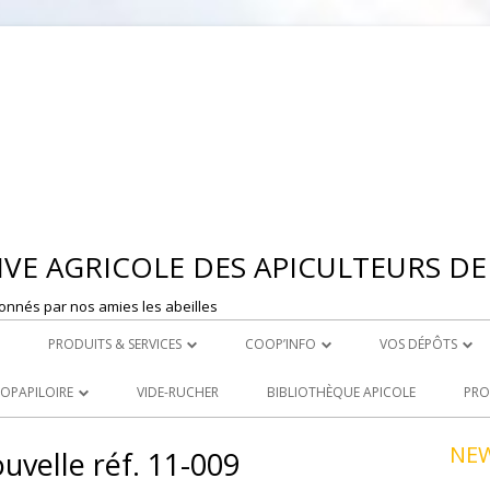
Aller
au
contenu
VE AGRICOLE DES APICULTEURS DE 
onnés par nos amies les abeilles
PRODUITS & SERVICES
COOP’INFO
VOS DÉPÔTS
 MONTBRISON
ROYAL CARE
DÉPOSER UNE ANNONCE
DEPOT DE ST ET
OOPAPILOIRE
VIDE-RUCHER
BIBLIOTHÈQUE APICOLE
PRO
LE ACHATS
PRODUITS À LA VENTE
DEPOT DE MONT
 OUVERTES
NE
uvelle réf. 11-009
R
LOCATION DE MATERIEL
NCEZ VOS PRODUITS