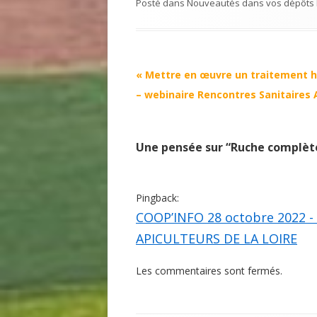
Posté dans
Nouveautés dans vos dépôts
Navigation
«
Mettre en œuvre un traitement h
Article
– webinaire Rencontres Sanitaires 
Une pensée sur “
Ruche complète
Pingback:
COOP’INFO 28 octobre 2022 
APICULTEURS DE LA LOIRE
Les commentaires sont fermés.