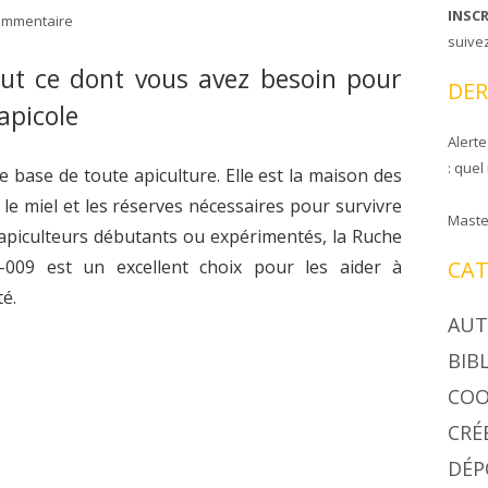
INSC
ommentaire
CIRE COOPAPILOIRE
NTS DE COOPAPILOIRE
suive
ut ce dont vous avez besoin pour
DÉSINSECTISEUR
DER
LÉES GÉNÉRALES
apicole
Alerte
: quel
e base de toute apiculture. Elle est la maison des
 le miel et les réserves nécessaires pour survivre
Maste
 apiculteurs débutants ou expérimentés, la Ruche
-009 est un excellent choix pour les aider à
CAT
té.
AUT
BIB
COO
CRÉ
DÉP