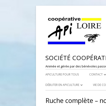
SOCIÉTÉ COOPÉRATI
Animée et gérée par des bénévoles passi
APICULTURE POUR TOUS
CONTACT
DÉPÔT DE
DÉBUTER EN APICULTURE
VIE DE C
RESPONSAB
LES SYNDICATS APICOLES
PORTES
Ruche complète – no
WEBMASTE
LES RUCHERS ÉCOLES
RÉFÉRE