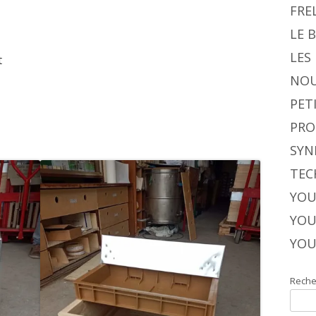
FRE
LE 
LES
t
NOU
PET
PRO
SYN
TEC
YOU
YOU
YOU
Reche