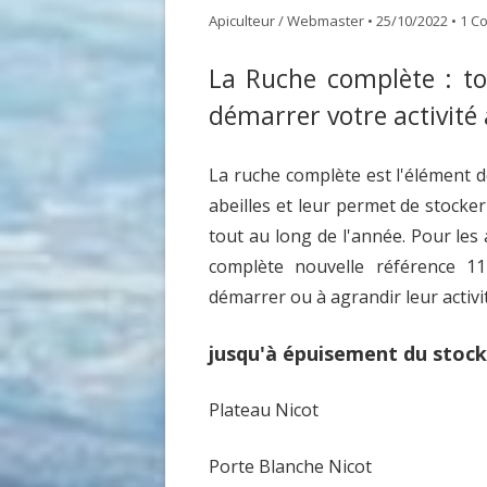
Apiculteur / Webmaster
•
25/10/2022
•
1 C
GDSA LOIRE 42
DOCUME
La Ruche complète : to
MATÉRIEL POUR UNE PREMIÈRE
ASSEMB
démarrer votre activité 
INSTALLATION D’UN ÉLÈVE DU
RUCHER ÉCOLE
La ruche complète est l'élément d
ACHAT VENTE ABEILLES
abeilles et leur permet de stocker
tout au long de l'année. Pour les
complète nouvelle référence 11
démarrer ou à agrandir leur activi
jusqu'à épuisement du stock
Plateau Nicot
Porte Blanche Nicot