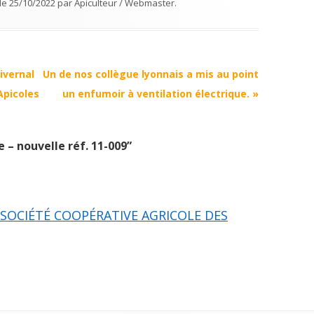
le
25/10/2022
par
Apiculteur / Webmaster
.
ivernal
Un de nos collègue lyonnais a mis au point
Apicoles
un enfumoir à ventilation électrique.
»
 – nouvelle réf. 11-009
”
- SOCIÉTÉ COOPÉRATIVE AGRICOLE DES