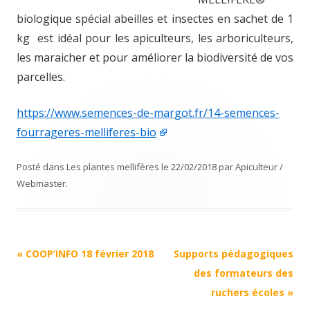
biologique spécial abeilles et insectes en sachet de 1
kg est idéal pour les apiculteurs, les arboriculteurs,
les maraicher et pour améliorer la biodiversité de vos
parcelles.
https://www.semences-de-margot.fr/14-semences-
fourrageres-melliferes-bio
Posté dans
Les plantes mellifères
le
22/02/2018
par
Apiculteur /
Webmaster
.
Navigation
«
COOP’INFO 18 février 2018
Supports pédagogiques
Article
des formateurs des
ruchers écoles
»