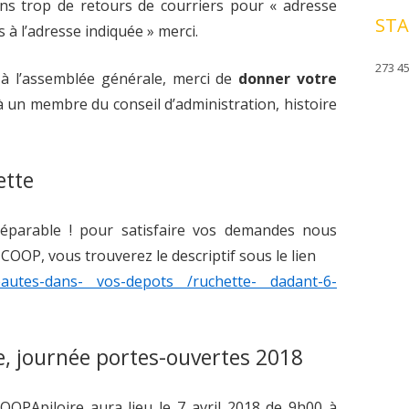
ns trop de retours de courriers pour « adresse
STA
 à l’adresse indiquée » merci.
273 45
à l’assemblée générale, merci de
donner votre
à un membre du conseil d’administration, histoire
ette
séparable ! pour satisfaire vos demandes nous
 COOP, vous trouverez le descriptif sous le lien
veautes-dans- vos-depots /ruchette- dadant-6-
ne, journée portes-ouvertes 2018
OOPApiloire aura lieu le 7 avril 2018 de 9h00 à