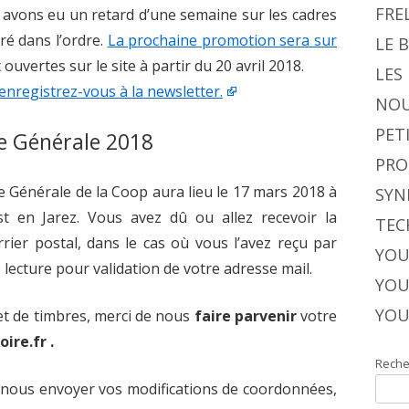
FRE
s avons eu un retard d’une semaine sur les cadres
tré dans l’ordre.
La prochaine promotion sera sur
LE 
 ouvertes sur le site à partir du 20 avril 2018.
LES
enregistrez-vous à la newsletter.
NOU
PET
e Générale 2018
PRO
 Générale de la Coop aura lieu le 17 mars 2018 à
SYN
iest en Jarez. Vous avez dû ou allez recevoir la
TEC
rier postal, dans le cas où vous l’avez reçu par
YOU
 lecture pour validation de votre adresse mail.
YOU
YOU
 et de timbres, merci de nous
faire parvenir
votre
ire.fr .
Reche
 nous envoyer vos modifications de coordonnées,