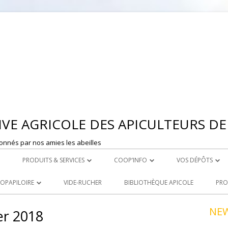
Aller
au
contenu
VE AGRICOLE DES APICULTEURS DE 
onnés par nos amies les abeilles
PRODUITS & SERVICES
COOP’INFO
VOS DÉPÔTS
 MONTBRISON
ROYAL CARE
DÉPOSER UNE ANNONCE
DEPOT DE ST ET
OOPAPILOIRE
VIDE-RUCHER
BIBLIOTHÈQUE APICOLE
PRO
LE ACHATS
PRODUITS À LA VENTE
DEPOT DE MONT
 OUVERTES
NE
er 2018
R
LOCATION DE MATERIEL
NCEZ VOS PRODUITS