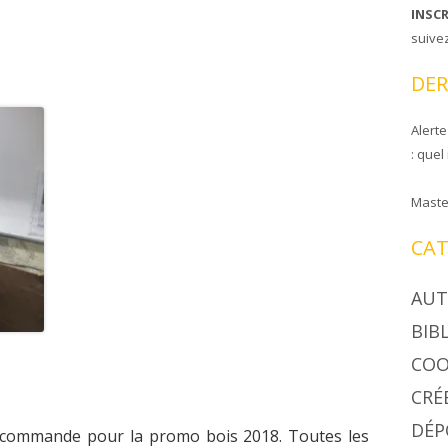
INSC
CIRE COOPAPILOIRE
NTS DE COOPAPILOIRE
suive
DÉSINSECTISEUR
DER
LÉES GÉNÉRALES
Alerte
: quel
Maste
CAT
AUT
BIB
COO
CRÉ
DÉP
é commande pour la promo bois 2018. Toutes les