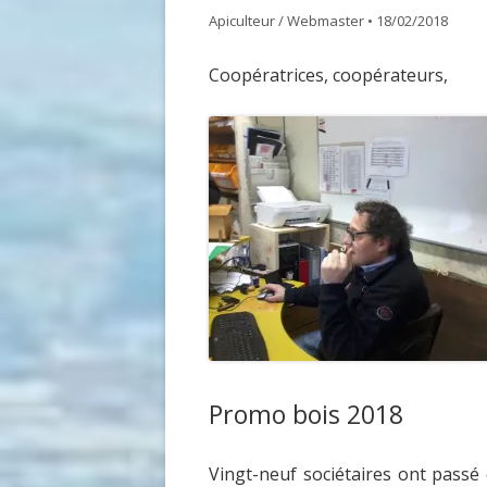
Apiculteur / Webmaster
•
18/02/2018
GDSA LOIRE 42
DOCUME
Coopératrices, coopérateurs,
MATÉRIEL POUR UNE PREMIÈRE
ASSEMB
INSTALLATION D’UN ÉLÈVE DU
RUCHER ÉCOLE
ACHAT VENTE ABEILLES
Promo bois 2018
Vingt-neuf sociétaires ont pass