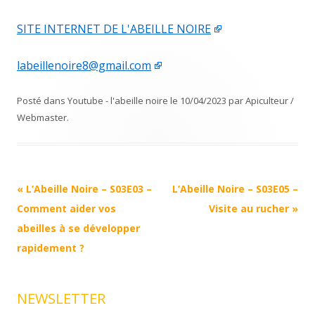
SITE INTERNET DE L'ABEILLE NOIRE
labeillenoire8@gmail.com
Posté dans
Youtube - l'abeille noire
le
10/04/2023
par
Apiculteur /
Webmaster
.
Navigation
«
L’Abeille Noire – S03E03 –
L’Abeille Noire – S03E05 –
Article
Comment aider vos
Visite au rucher
»
abeilles à se développer
rapidement ?
NEWSLETTER