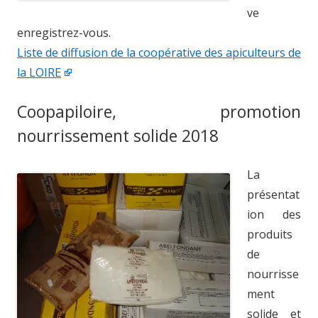
ve
enregistrez-vous.
Liste de diffusion de la coopérative des apiculteurs de
la LOIRE
Coopapiloire, promotion
nourrissement solide 2018
La
présentat
ion des
produits
de
nourrisse
ment
solide et