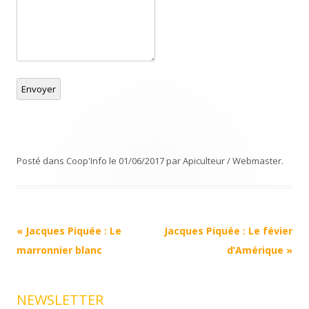
Envoyer
Posté dans
Coop'Info
le
01/06/2017
par
Apiculteur / Webmaster
.
Navigation
«
Jacques Piquée : Le
Jacques Piquée : Le févier
Article
marronnier blanc
d’Amérique
»
NEWSLETTER