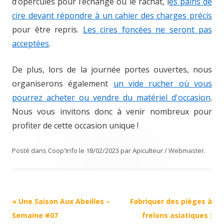
d’opercules pour l’échange ou le rachat, l
es pains de
cire devant répondre à un cahier des charges précis
pour être repris.
Les cires foncées ne seront pas
acceptées
.
De plus, lors de la journée portes ouvertes, nous
organiserons également
un vide rucher où vous
pourrez acheter ou vendre du matériel d'occasion
.
Nous vous invitons donc à venir nombreux pour
profiter de cette occasion unique !
Posté dans
Coop'Info
le
18/02/2023
par
Apiculteur / Webmaster
.
Navigation
«
Une Saison Aux Abeilles –
Fabriquer des pièges à
Article
Semaine #07
frelons asiatiques :