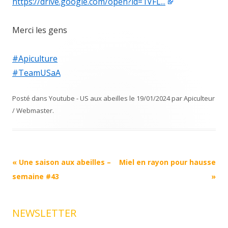
https://drive.google.com/open?id=1VFL...
Merci les gens
#Apiculture
#TeamUSaA
Posté dans
Youtube - US aux abeilles
le
19/01/2024
par
Apiculteur
/ Webmaster
.
Navigation
«
Une saison aux abeilles –
Miel en rayon pour hausse
Article
semaine #43
»
NEWSLETTER