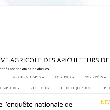
Aller
au
contenu
VE AGRICOLE DES APICULTEURS DE 
onnés par nos amies les abeilles
PRODUITS & SERVICES
COOP’INFO
VOS DÉPÔTS
 MONTBRISON
ROYAL CARE
DÉPOSER UNE ANNONCE
DEPOT DE ST ET
OOPAPILOIRE
VIDE-RUCHER
BIBLIOTHÈQUE APICOLE
PRO
LE ACHATS
PRODUITS À LA VENTE
DEPOT DE MONT
 OUVERTES
NE
e l’enquête nationale de
R
LOCATION DE MATERIEL
NCEZ VOS PRODUITS