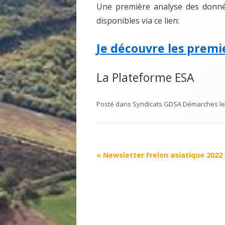
Une première analyse des donnée
disponibles via ce lien:
Je découvre les premi
La Plateforme ESA
Posté dans
Syndicats GDSA Démarches
l
Navigation
«
Newsletter Frelon asiatique 2022
Article