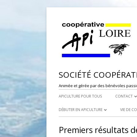
SOCIÉTÉ COOPÉRATI
Animée et gérée par des bénévoles passi
APICULTURE POUR TOUS
CONTACT
DÉPÔT DE
DÉBUTER EN APICULTURE
VIE DE C
RESPONSAB
LES SYNDICATS APICOLES
PORTES
Premiers résultats d
WEBMASTE
LES RUCHERS ÉCOLES
RÉFÉRE