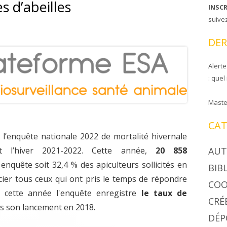
s d’abeilles
INSC
CIRE COOPAPILOIRE
NTS DE COOPAPILOIRE
suive
DÉSINSECTISEUR
DER
LÉES GÉNÉRALES
Alerte
: quel
Maste
CAT
 l’enquête nationale 2022 de mortalité hivernale
AUT
nt l’hiver 2021-2022. Cette année,
20 858
 enquête soit 32,4 % des apiculteurs sollicités en
BIB
ier tous ceux qui ont pris le temps de répondre
COO
, cette année l'enquête enregistre
le taux de
CRÉ
s son lancement en 2018.
DÉP