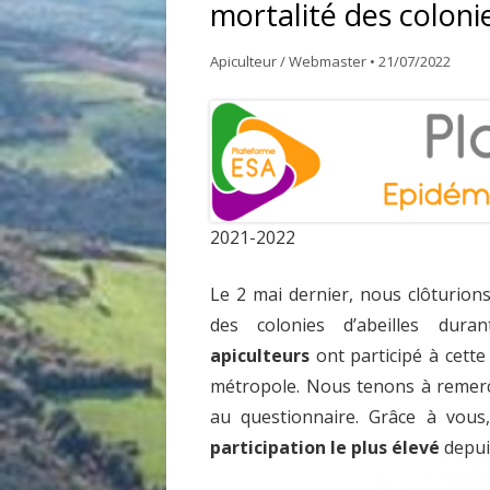
mortalité des colonie
GDSA LOIRE 42
DOCUME
Apiculteur / Webmaster
•
21/07/2022
MATÉRIEL POUR UNE PREMIÈRE
ASSEMB
INSTALLATION D’UN ÉLÈVE DU
RUCHER ÉCOLE
ACHAT VENTE ABEILLES
2021-2022
Le 2 mai dernier, nous clôturions
des colonies d’abeilles dura
apiculteurs
ont participé à cette
métropole. Nous tenons à remerc
au questionnaire. Grâce à vous
participation le plus élevé
depui