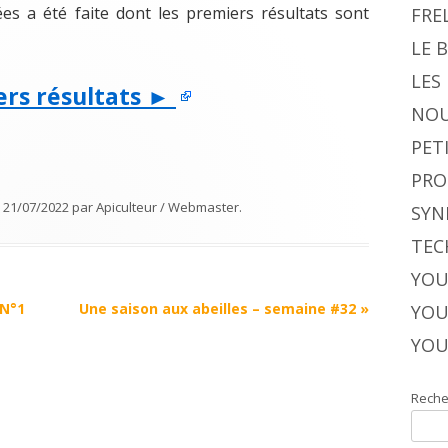
s a été faite dont les premiers résultats sont
FRE
LE 
LES
ers résultats ►
NOU
PET
PRO
e
21/07/2022
par
Apiculteur / Webmaster
.
SYN
TEC
YOU
 N°1
Une saison aux abeilles – semaine #32
»
YOU
YOU
Reche