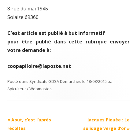
8 rue du mai 1945
Solaize 69360
C'est article est publié à but informatif
pour être publié dans cette rubrique envoyer
votre demande à:
coopapiloire@laposte.net
Posté dans
Syndicats GDSA Démarches
le
18/08/2015
par
Apiculteur / Webmaster
.
Navigation
«
Aout, c’est l’après
Jacques Piquée : Le
Article
récoltes
solidage verge d’or
»