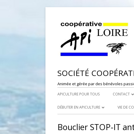
SOCIÉTÉ COOPÉRATI
Animée et gérée par des bénévoles passi
APICULTURE POUR TOUS
CONTACT
DÉPÔT DE
DÉBUTER EN APICULTURE
VIE DE C
RESPONSAB
LES SYNDICATS APICOLES
PORTES
Bouclier STOP-IT ant
WEBMASTE
LES RUCHERS ÉCOLES
RÉFÉRE