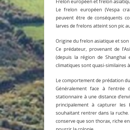
Frelon européen et frelon asiatiqu
Le frelon européen (Vespa crab
peuvent être de conséquents co
larves de frelons atteint son pic a
Origine du frelon asiatique et son
Ce prédateur, provenant de l’As
(depuis la région de Shanghai en
climatiques sont quasi-similaires à
Le comportement de prédation du f
Généralement face à l’entrée d
stationnaire à une distance d’envi
principalement à capturer les
souhaitant rentrer dans la ruche.
conserve que son thorax, riche en 
nourrir la colonie.