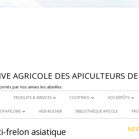
Aller
au
contenu
VE AGRICOLE DES APICULTEURS DE 
onnés par nos amies les abeilles
PRODUITS & SERVICES
COOP’INFO
VOS DÉPÔTS
 MONTBRISON
ROYAL CARE
DÉPOSER UNE ANNONCE
DEPOT DE ST ET
OOPAPILOIRE
VIDE-RUCHER
BIBLIOTHÈQUE APICOLE
PRO
LE ACHATS
PRODUITS À LA VENTE
DEPOT DE MONT
 OUVERTES
NE
i-frelon asiatique
R
LOCATION DE MATERIEL
NCEZ VOS PRODUITS