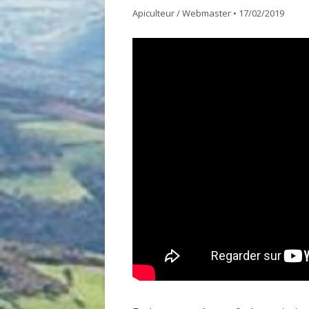
Apiculteur / Webmaster
•
17/02/2019
GDSA LOIRE 42
DOCUME
MATÉRIEL POUR UNE PREMIÈRE
ASSEMB
INSTALLATION D’UN ÉLÈVE DU
RUCHER ÉCOLE
ACHAT VENTE ABEILLES