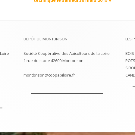
technique le samedi 30 mars 2019
»
DÉPÔT DE MONTBRISON
LES 
Loire
Société Coopérative des Apiculteurs de la Loire
BOIS
1 rue du stade 42600 Montbrison
POTS
SIRO
montbrison@coopapiloire.fr
CAND