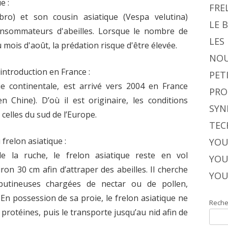
e :
FRE
ro) et son cousin asiatique (Vespa velutina)
LE 
nsommateurs d'abeilles. Lorsque le nombre de
LES
u mois d'août, la prédation risque d'être élevée.
NOU
 introduction en France :
PET
ie continentale, est arrivé vers 2004 en France
PRO
 Chine). D’où il est originaire, les conditions
SYN
 celles du sud de l’Europe.
TEC
relon asiatique :
YOU
e la ruche, le frelon asiatique reste en vol
YOU
ron 30 cm afin d’attraper des abeilles. Il cherche
YOU
 butineuses chargées de nectar ou de pollen,
 En possession de sa proie, le frelon asiatique ne
Reche
protéines, puis le transporte jusqu’au nid afin de