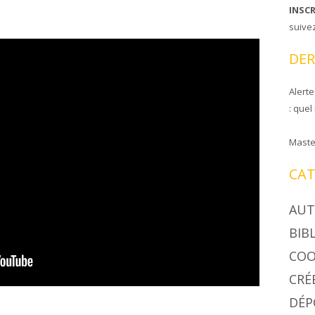
INSC
CIRE COOPAPILOIRE
NTS DE COOPAPILOIRE
suive
DÉSINSECTISEUR
DER
LÉES GÉNÉRALES
Alerte
: quel
Maste
CAT
AUT
BIB
COO
CRÉ
DÉP