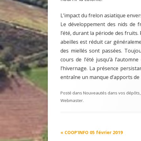
L’impact du frelon asiatique envers 
Le développement des nids de fr
l’été, durant la période des fruits.
abeilles est réduit car généraleme
des miellés sont passées. Toujou
cours de l’été jusqu’à l’automn
l’hivernage. La présence persista
entraîne un manque d’apports de 
Posté dans
Nouveautés dans vos dépôts
Webmaster
.
Navigation
«
COOP’INFO 05 février 2019