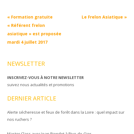
Navigation
«
Formation gratuite
Le Frelon Asiatique
»
Article
« Référent frelon
asiatique » est proposée
mardi 4 juillet 2017
NEWSLETTER
INSCRIVEZ-VOUS À NOTRE NEWSLETTER
suivez nous actualités et promotions
DERNIER ARTICLE
Alerte sécheresse et feux de forêt dans la Loire : quel impact sur
nos ruchers ?
Master Class avec Jean Riondet à Rive-de-Gier