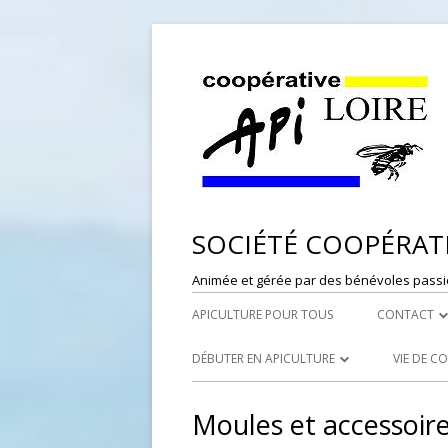
SOCIÉTÉ COOPÉRATI
Animée et gérée par des bénévoles passi
APICULTURE POUR TOUS
CONTACT
DÉPÔT DE
DÉBUTER EN APICULTURE
VIE DE C
RESPONSAB
LES SYNDICATS APICOLES
PORTES
Moules et accessoir
WEBMASTE
LES RUCHERS ÉCOLES
RÉFÉRE