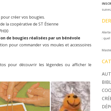
INSC
CIRE COOPAPILOIRE
NTS DE COOPAPILOIRE
suive
 pour créer vos bougies.
DÉSINSECTISEUR
DER
LÉES GÉNÉRALES
 de la coopérative de ST Étienne
17H00
Alerte
tion de bougies réalisées par un bénévole
: quel
sition pour commander vos moules et accessoires
Maste
CAT
tos pour découvrir les légendes ou afficher le
AUT
BIB
COO
CRÉ
DÉP