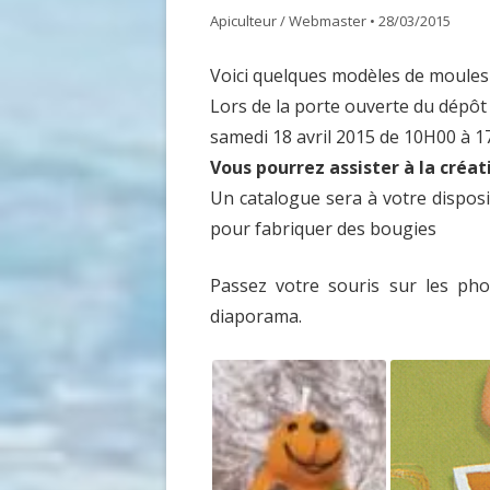
Apiculteur / Webmaster
•
28/03/2015
GDSA LOIRE 42
DOCUME
Voici quelques modèles de moules
MATÉRIEL POUR UNE PREMIÈRE
ASSEMB
Lors de la porte ouverte du dépôt
INSTALLATION D’UN ÉLÈVE DU
samedi 18 avril 2015 de 10H00 à 
RUCHER ÉCOLE
Vous pourrez assister à la créa
ACHAT VENTE ABEILLES
Un catalogue sera à votre dispo
pour fabriquer des bougies
Passez votre souris sur les pho
diaporama.