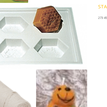
STA
273 45