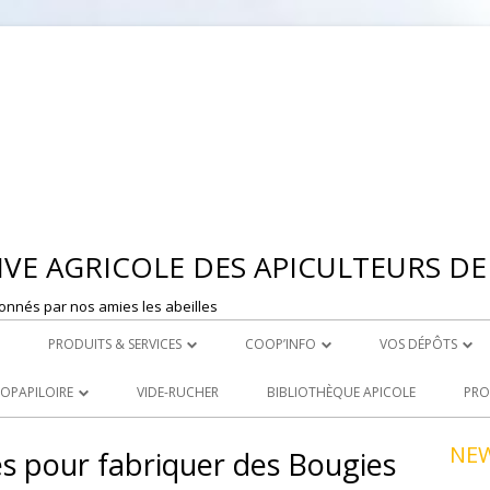
Aller
au
contenu
VE AGRICOLE DES APICULTEURS DE 
onnés par nos amies les abeilles
PRODUITS & SERVICES
COOP’INFO
VOS DÉPÔTS
 MONTBRISON
ROYAL CARE
DÉPOSER UNE ANNONCE
DEPOT DE ST ET
OOPAPILOIRE
VIDE-RUCHER
BIBLIOTHÈQUE APICOLE
PRO
LE ACHATS
PRODUITS À LA VENTE
DEPOT DE MONT
 OUVERTES
NE
es pour fabriquer des Bougies
R
LOCATION DE MATERIEL
NCEZ VOS PRODUITS