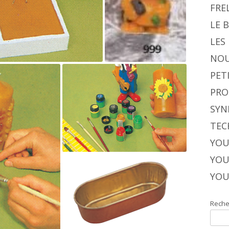
FRE
LE 
LES
NOU
PET
PRO
SYN
TEC
YOU
YOU
YOU
Reche