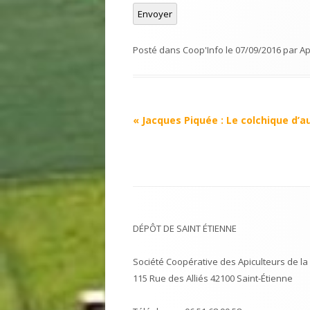
Envoyer
Posté dans
Coop'Info
le
07/09/2016
par
Ap
Navigation
«
Jacques Piquée : Le colchique d’
Article
DÉPÔT DE SAINT ÉTIENNE
Société Coopérative des Apiculteurs de la 
115 Rue des Alliés 42100 Saint-Étienne