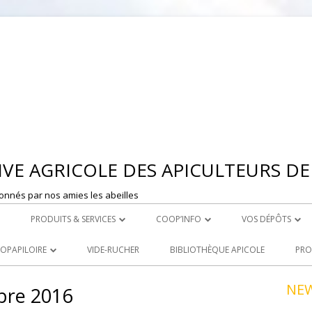
Aller
au
contenu
VE AGRICOLE DES APICULTEURS DE 
onnés par nos amies les abeilles
PRODUITS & SERVICES
COOP’INFO
VOS DÉPÔTS
 MONTBRISON
ROYAL CARE
DÉPOSER UNE ANNONCE
DEPOT DE ST ET
OOPAPILOIRE
VIDE-RUCHER
BIBLIOTHÈQUE APICOLE
PRO
LE ACHATS
PRODUITS À LA VENTE
DEPOT DE MONT
 OUVERTES
NE
re 2016
R
LOCATION DE MATERIEL
NCEZ VOS PRODUITS