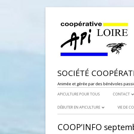
SOCIÉTÉ COOPÉRATI
Animée et gérée par des bénévoles passi
APICULTURE POUR TOUS
CONTACT
DÉPÔT DE
DÉBUTER EN APICULTURE
VIE DE C
RESPONSAB
LES SYNDICATS APICOLES
PORTES
COOP’INFO septemb
WEBMASTE
LES RUCHERS ÉCOLES
RÉFÉRE