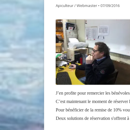
Apiculteur / Webmaster
•
07/09/2016
GDSA LOIRE 42
DOCUME
MATÉRIEL POUR UNE PREMIÈRE
ASSEMB
INSTALLATION D’UN ÉLÈVE DU
RUCHER ÉCOLE
ACHAT VENTE ABEILLES
J’en profite pour remercier les bénévoles 
C’est maintenant le moment de réserver l
Pour bénéficier de la remise de 10% vou
Deux solutions de réservation s'offrent à