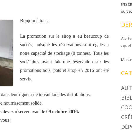
INSC
CIRE COOPAPILOIRE
NTS DE COOPAPILOIRE
suive
Bonjour à tous,
DÉSINSECTISEUR
DER
LÉES GÉNÉRALES
La promotion sur le sirop a eu beaucoup de
Alerte
succès, puisque les réservations sont égales à
: quel
notre capacité de stockage (8 tonnes). Tous les
Maste
sociétaires ayant fait une réservation sur les
promotions bois, pots et sirop en 2016 ont été
CAT
servis.
AUT
dans leur rigueur de travail lors des distributions.
BIB
e nourrissement solide.
COO
s devez réserver avant le
09 octobre 2016.
CRÉ
 vous :
DÉP