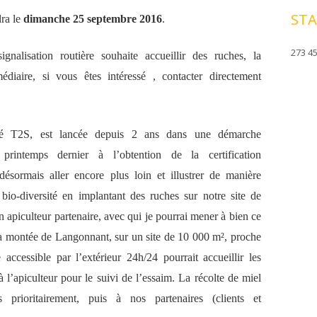
STA
dra le
dimanche 25 septembre 2016
.
273 45
gnalisation routière souhaite accueillir des ruches, la
édiaire, si vous êtes intéressé , contacter directement
té T2S, est lancée depuis 2 ans dans une démarche
rintemps dernier à l’obtention de la certification
ésormais aller encore plus loin et illustrer de manière
 bio-diversité en implantant des ruches sur notre site de
un apiculteur partenaire, avec qui je pourrai mener à bien ce
la montée de Langonnant, sur un site de 10 000 m², proche
ccessible par l’extérieur 24h/24 pourrait accueillir les
à l’apiculteur pour le suivi de l’essaim. La récolte de miel
 prioritairement, puis à nos partenaires (clients et