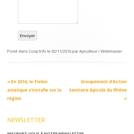
Envoyer
Posté dans
Coop'Info
le
02/11/2016
par
Apiculteur / Webmaster
.
Navigation
«
En 2016, le frelon
Groupement d’Action
Article
asiatique s’installe sur la
Sanitaire Apicole du Rhône
région
»
NEWSLETTER
INSCRIVEZ-VOUS À NOTRE NEWSLETTER