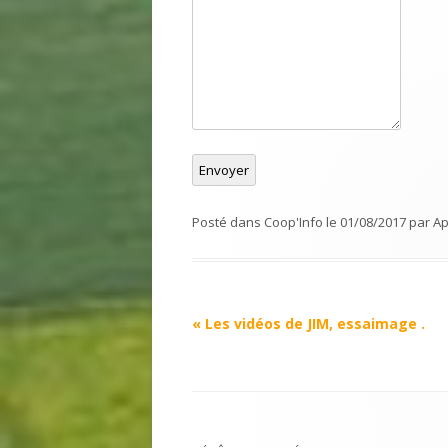
Envoyer
Posté dans
Coop'Info
le
01/08/2017
par
Ap
Navigation
«
Les vidéos de JIM, essaimage .
Article