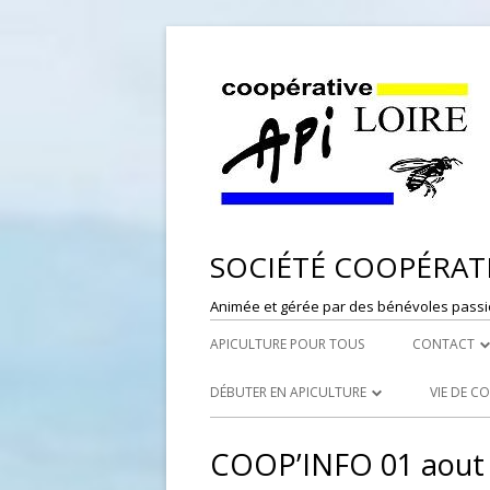
SOCIÉTÉ COOPÉRATI
Animée et gérée par des bénévoles passi
APICULTURE POUR TOUS
CONTACT
DÉPÔT DE
DÉBUTER EN APICULTURE
VIE DE C
RESPONSAB
LES SYNDICATS APICOLES
PORTES
COOP’INFO 01 aout
WEBMASTE
LES RUCHERS ÉCOLES
RÉFÉRE