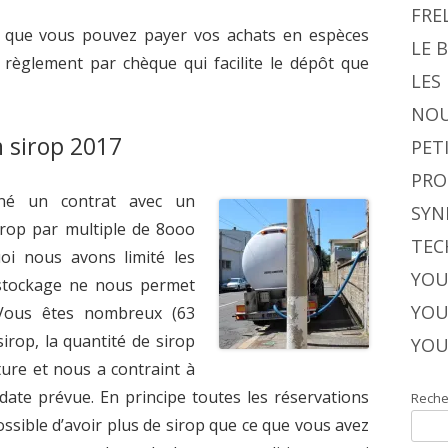
FRE
 que vous pouvez payer vos achats en espèces
LE 
e règlement par chèque qui facilite le dépôt que
LES
NOU
 sirop 2017
PET
PRO
gné un contrat avec un
SYN
sirop par multiple de 8ooo
TEC
uoi nous avons limité les
YOU
 stockage ne nous permet
YOU
Vous êtes nombreux (63
irop, la quantité de sirop
YOU
ture et nous a contraint à
a date prévue. En principe toutes les réservations
Reche
ossible d’avoir plus de sirop que ce que vous avez