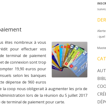
INSC
CIRE COOPAPILOIRE
NTS DE COOPAPILOIRE
suive
DÉSINSECTISEUR
DER
LÉES GÉNÉRALES
paiement
Alerte
: quel
ous êtes nombreux à vous
Maste
édit pour effectuer vos
 de terminal de paiement
CAT
 et de connexion sont trop
 compter 19,90 euros pour
AUT
nsuels selon les banques
BIB
ette dépense de 960 euros
COO
de la coop nous obligerait à augmenter les prix de
CRÉ
dministration lors de la réunion du 5 juillet 2017
DÉP
 de terminal de paiement pour carte.