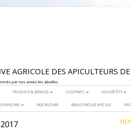
Aller
au
contenu
VE AGRICOLE DES APICULTEURS DE 
onnés par nos amies les abeilles
PRODUITS & SERVICES
COOP’INFO
VOS DÉPÔTS
 MONTBRISON
ROYAL CARE
DÉPOSER UNE ANNONCE
DEPOT DE ST ET
OOPAPILOIRE
VIDE-RUCHER
BIBLIOTHÈQUE APICOLE
PRO
LE ACHATS
PRODUITS À LA VENTE
DEPOT DE MONT
 OUVERTES
NE
 2017
R
LOCATION DE MATERIEL
NCEZ VOS PRODUITS