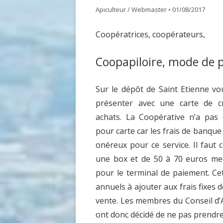
Apiculteur / Webmaster
•
01/08/2017
GDSA LOIRE 42
DOCUME
Coopératrices, coopérateurs,
MATÉRIEL POUR UNE PREMIÈRE
ASSEMB
INSTALLATION D’UN ÉLÈVE DU
Coopapiloire, mode de 
RUCHER ÉCOLE
ACHAT VENTE ABEILLES
Sur le dépôt de Saint Etienne v
présenter avec une carte de cr
achats. La Coopérative n’a pas
pour carte car les frais de banque
onéreux pour ce service. Il faut
une box et de 50 à 70 euros me
pour le terminal de paiement. C
annuels à ajouter aux frais fixes 
vente. Les membres du Conseil d’A
ont donc décidé de ne pas prendre