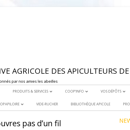
Aller
au
contenu
VE AGRICOLE DES APICULTEURS DE 
onnés par nos amies les abeilles
PRODUITS & SERVICES
COOP’INFO
VOS DÉPÔTS
 MONTBRISON
ROYAL CARE
DÉPOSER UNE ANNONCE
DEPOT DE ST ET
OOPAPILOIRE
VIDE-RUCHER
BIBLIOTHÈQUE APICOLE
PRO
LE ACHATS
PRODUITS À LA VENTE
DEPOT DE MONT
 OUVERTES
NE
uvres pas d’un fil
R
LOCATION DE MATERIEL
NCEZ VOS PRODUITS