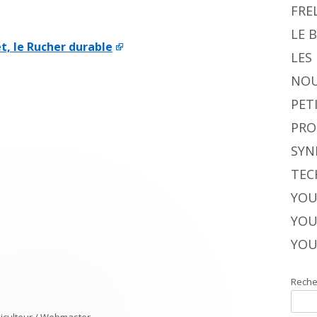
FRE
LE 
et, le Rucher durable
LES
NOU
PET
PRO
SYN
TEC
YOU
YOU
YOU
Reche