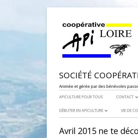
SOCIÉTÉ COOPÉRATI
Animée et gérée par des bénévoles passi
APICULTURE POUR TOUS
CONTACT
DÉPÔT DE
DÉBUTER EN APICULTURE
VIE DE C
RESPONSAB
LES SYNDICATS APICOLES
PORTES
Avril 2015 ne te déco
WEBMASTE
LES RUCHERS ÉCOLES
RÉFÉRE