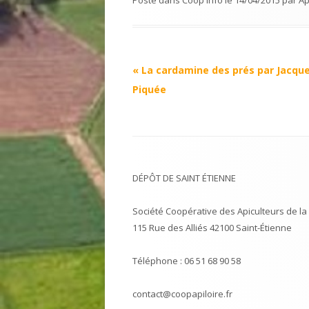
Posté dans
Coop'Info
le
14/04/2015
par
Ap
Navigation
«
La cardamine des prés par Jacqu
Article
Piquée
DÉPÔT DE SAINT ÉTIENNE
Société Coopérative des Apiculteurs de la 
115 Rue des Alliés 42100 Saint-Étienne
Téléphone : 06 51 68 90 58
contact@coopapiloire.fr