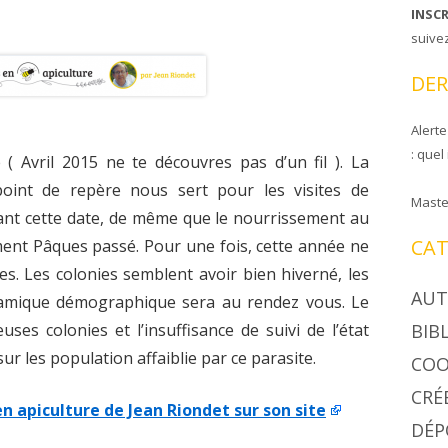
INSC
CIRE COOPAPILOIRE
NTS DE COOPAPILOIRE
suive
DÉSINSECTISEUR
DER
LÉES GÉNÉRALES
Alerte
: quel
 ( Avril 2015 ne te découvres pas d’un fil ). La
point de repère nous sert pour les visites de
Maste
ant cette date, de même que le nourrissement au
CAT
uement Pâques passé. Pour une fois, cette année ne
s. Les colonies semblent avoir bien hiverné, les
AUT
namique démographique sera au rendez vous. Le
ses colonies et l’insuffisance de suivi de l’état
BIB
sur les population affaiblie par ce parasite.
COO
CRÉ
en apiculture de Jean Riondet
sur son site
DÉP