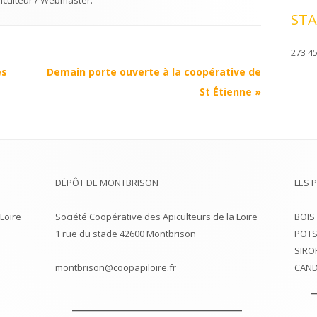
iculteur / Webmaster
.
STA
273 45
es
Demain porte ouverte à la coopérative de
St Étienne
»
DÉPÔT DE MONTBRISON
LES 
Loire
Société Coopérative des Apiculteurs de la Loire
BOIS
1 rue du stade 42600 Montbrison
POTS
SIRO
montbrison@coopapiloire.fr
CAND