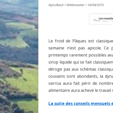
Apiculteur / Webmaster
•
14/04/2015
GDSA LOIRE 42
DOCUME
MATÉRIEL POUR UNE PREMIÈRE
ASSEMB
INSTALLATION D’UN ÉLÈVE DU
RUCHER ÉCOLE
Le froid de Pâques est classique
ACHAT VENTE ABEILLES
semaine n’est pas apicole. Ce 
printemps rarement possibles av
sirop liquide qui se fait classiq
déroge pas aux schémas classique
couvains sont abondants, la dy
varroa aura fait périr de nombreu
alimentaire aura achevé le travail 
La suite des conseils mensuels 