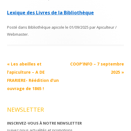
Lexique des Livres de la Bibliothèque
Posté dans
Bibliothèque apicole
le
01/09/2025
par
Apiculteur /
Webmaster
.
Navigation
«
Les abeilles et
COOP’INFO – 7 septembre
Article
l’apiculture – A DE
2025
»
FRARIERE- Réédition d’un
ouvrage de 1865 !
NEWSLETTER
INSCRIVEZ-VOUS À NOTRE NEWSLETTER
suivez nous actualités et promotions