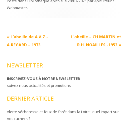
Posté dans
Bibliothèque apicole
le
28/07/2025
par
Apiculteur /
Webmaster
.
Navigation
«
L’abeille de A à Z –
L’abeille – CH.MARTIN et
Article
A.REGARD – 1973
R.H. NOAILLES -1953
»
NEWSLETTER
INSCRIVEZ-VOUS À NOTRE NEWSLETTER
suivez nous actualités et promotions
DERNIER ARTICLE
Alerte sécheresse et feux de forêt dans la Loire : quel impact sur
nos ruchers ?