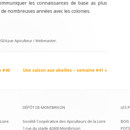
communiquer les connaissances de base as plus
t de nombreuses années avec les colonies.
2024
par
Apiculteur / Webmaster
.
e #40
Une saison aux abeilles – semaine #41
»
DÉPÔT DE MONTBRISON
LES 
Loire
Société Coopérative des Apiculteurs de la Loire
BOIS
1 rue du stade 42600 Montbrison
POTS