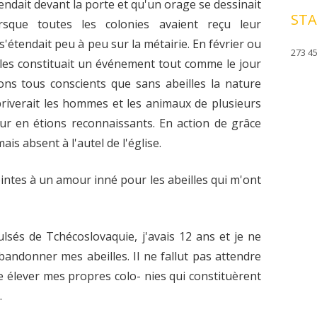
endait devant la porte et qu'un orage se dessinait
STA
rsque toutes les colonies avaient reçu leur
s'étendait peu à peu sur la métairie. En février ou
273 45
lles constituait un événement tout comme le jour
ions tous conscients que sans abeilles la nature
priverait les hommes et les animaux de plusieurs
ur en étions reconnaissants. En action de grâce
mais absent à l'autel de l'église.
ointes à un amour inné pour les abeilles qui m'ont
sés de Tchécoslovaquie, j'avais 12 ans et je ne
andonner mes abeilles. Il ne fallut pas attendre
 élever mes propres colo- nies qui constituèrent
.