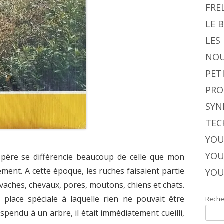
FRE
LE 
LES
NOU
PET
PRO
SYN
TEC
YOU
YOU
 père se différencie beaucoup de celle que mon
ment. A cette époque, les ruches faisaient partie
YOU
vaches, chevaux, pores, moutons, chiens et chats.
place spéciale à laquelle rien ne pouvait être
Reche
pendu à un arbre, il était immédiatement cueilli,