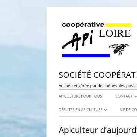
SOCIÉTÉ COOPÉRATI
Animée et gérée par des bénévoles passi
APICULTURE POUR TOUS
CONTACT
DÉPÔT DE
DÉBUTER EN APICULTURE
VIE DE C
RESPONSAB
LES SYNDICATS APICOLES
PORTES
Apiculteur d’aujour
WEBMASTE
LES RUCHERS ÉCOLES
RÉFÉRE