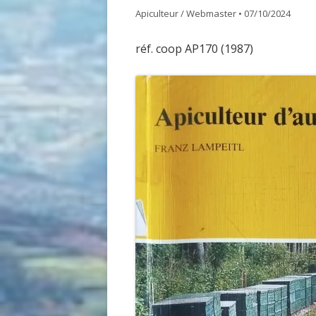
Apiculteur / Webmaster
•
07/10/2024
GDSA LOIRE 42
DOCUME
réf. coop AP170 (1987)
MATÉRIEL POUR UNE PREMIÈRE
ASSEMB
INSTALLATION D’UN ÉLÈVE DU
RUCHER ÉCOLE
ACHAT VENTE ABEILLES