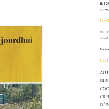
INSC
CIRE COOPAPILOIRE
NTS DE COOPAPILOIRE
suive
DÉSINSECTISEUR
DER
LÉES GÉNÉRALES
Alerte
: quel
Maste
CAT
AUT
BIB
COO
CRÉ
DÉP