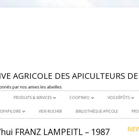
Aller
au
contenu
VE AGRICOLE DES APICULTEURS DE 
onnés par nos amies les abeilles
PRODUITS & SERVICES
COOP’INFO
VOS DÉPÔTS
 MONTBRISON
ROYAL CARE
DÉPOSER UNE ANNONCE
DEPOT DE ST ET
OOPAPILOIRE
VIDE-RUCHER
BIBLIOTHÈQUE APICOLE
PRO
LE ACHATS
PRODUITS À LA VENTE
DEPOT DE MONT
 OUVERTES
NE
d’hui FRANZ LAMPEITL – 1987
R
LOCATION DE MATERIEL
NCEZ VOS PRODUITS