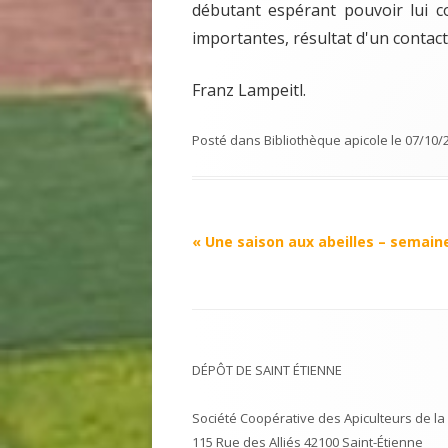
débutant espérant pouvoir lui 
importantes, résultat d'un contac
Franz Lampeitl.
Posté dans
Bibliothèque apicole
le
07/10/
Navigation
«
Une saison aux abeilles – semain
Article
DÉPÔT DE SAINT ÉTIENNE
Société Coopérative des Apiculteurs de la 
115 Rue des Alliés 42100 Saint-Étienne