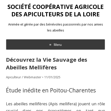
SOCIÉTÉ COOPÉRATIVE AGRICOLE
DES APICULTEURS DE LA LOIRE
Animée et gérée par des bénévoles passionnés par nos amies
les abeilles
Menu
Aller
au
Découvrez la Vie Sauvage des
contenu
Abeilles Mellifères
Apiculteur / Webmaster
•
11/01/2025
Étude inédite en Poitou-Charentes
Les abeilles mellifères (Apis mellifera) jouent un rôle
crucial dans nos écosystèmes en tant que