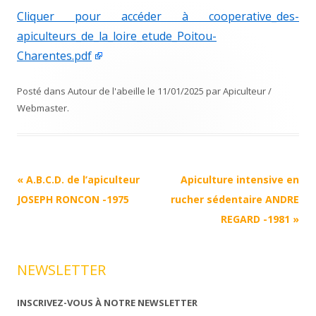
Cliquer pour accéder à cooperative_des-
apiculteurs_de_la_loire_etude_Poitou-
Charentes.pdf
Posté dans
Autour de l'abeille
le
11/01/2025
par
Apiculteur /
Webmaster
.
Navigation
«
A.B.C.D. de l’apiculteur
Apiculture intensive en
Article
JOSEPH RONCON -1975
rucher sédentaire ANDRE
REGARD -1981
»
NEWSLETTER
INSCRIVEZ-VOUS À NOTRE NEWSLETTER