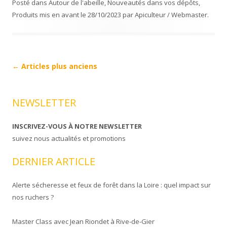
Posté dans
Autour de l'abeille
,
Nouveautés dans vos dépôts
,
Produits mis en avant
le
28/10/2023
par
Apiculteur / Webmaster
.
Navigation
←
Articles plus anciens
Article
NEWSLETTER
INSCRIVEZ-VOUS À NOTRE NEWSLETTER
suivez nous actualités et promotions
DERNIER ARTICLE
Alerte sécheresse et feux de forêt dans la Loire : quel impact sur
nos ruchers ?
Master Class avec Jean Riondet à Rive-de-Gier