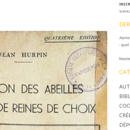
INSC
CIRE COOPAPILOIRE
NTS DE COOPAPILOIRE
suive
DÉSINSECTISEUR
DER
LÉES GÉNÉRALES
Alerte
: quel
Maste
CAT
AUT
BIB
COO
CRÉ
DÉP