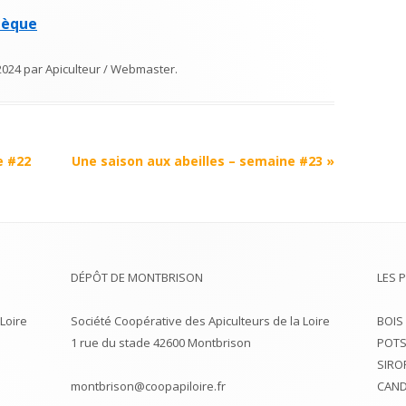
thèque
2024
par
Apiculteur / Webmaster
.
e #22
Une saison aux abeilles – semaine #23
»
DÉPÔT DE MONTBRISON
LES 
Loire
Société Coopérative des Apiculteurs de la Loire
BOIS
1 rue du stade 42600 Montbrison
POTS
SIRO
montbrison@coopapiloire.fr
CAND