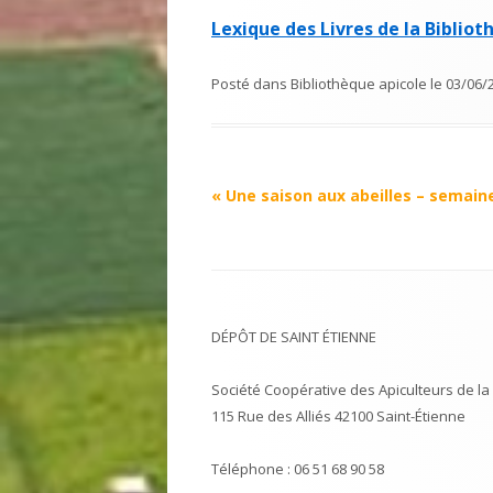
Lexique des Livres de la Biblio
Posté dans
Bibliothèque apicole
le
03/06/
Navigation
«
Une saison aux abeilles – semain
Article
DÉPÔT DE SAINT ÉTIENNE
Société Coopérative des Apiculteurs de la 
115 Rue des Alliés 42100 Saint-Étienne
Téléphone : 06 51 68 90 58