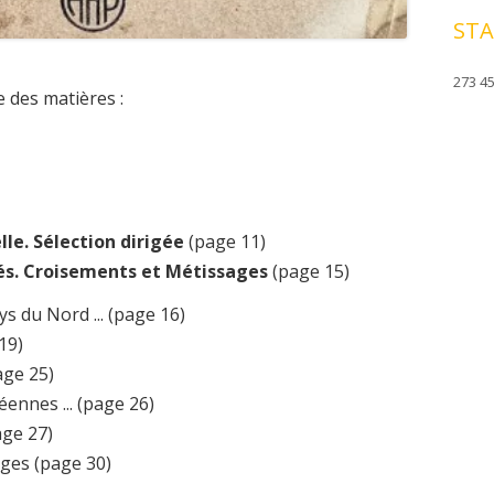
STA
273 45
e des matières :
lle. Sélection dirigée
(page 11)
tés. Croisements et Métissages
(page 15)
ys du Nord ... (page 16)
19)
age 25)
ennes ... (page 26)
age 27)
ges (page 30)