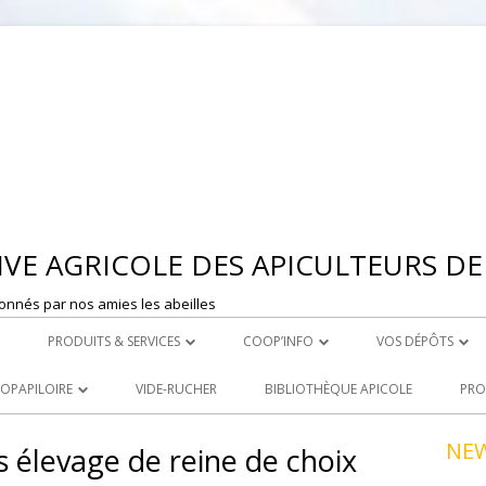
Aller
au
contenu
VE AGRICOLE DES APICULTEURS DE 
onnés par nos amies les abeilles
PRODUITS & SERVICES
COOP’INFO
VOS DÉPÔTS
 MONTBRISON
ROYAL CARE
DÉPOSER UNE ANNONCE
DEPOT DE ST ET
OOPAPILOIRE
VIDE-RUCHER
BIBLIOTHÈQUE APICOLE
PRO
LE ACHATS
PRODUITS À LA VENTE
DEPOT DE MONT
 OUVERTES
NE
s élevage de reine de choix
R
LOCATION DE MATERIEL
NCEZ VOS PRODUITS