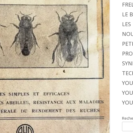
FRE
LE 
LES
NOU
PET
PRO
SYN
TEC
YOU
YOU
YOU
Reche