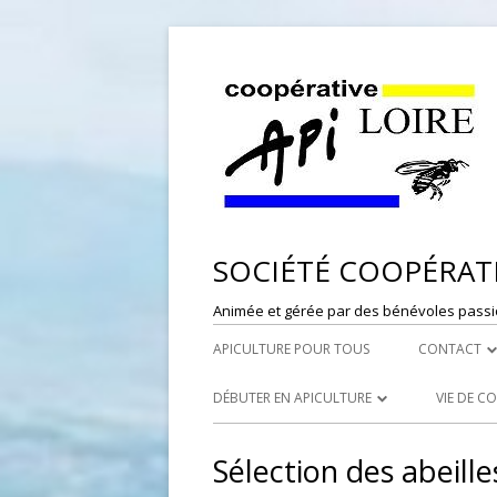
SOCIÉTÉ COOPÉRATI
Animée et gérée par des bénévoles passi
APICULTURE POUR TOUS
CONTACT
DÉPÔT DE
DÉBUTER EN APICULTURE
VIE DE C
RESPONSAB
LES SYNDICATS APICOLES
PORTES
Sélection des abeille
WEBMASTE
LES RUCHERS ÉCOLES
RÉFÉRE