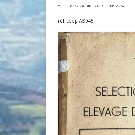
Apiculteur / Webmaster
•
03/06/2024
GDSA LOIRE 42
DOCUME
réf. coop AB045
MATÉRIEL POUR UNE PREMIÈRE
ASSEMB
INSTALLATION D’UN ÉLÈVE DU
RUCHER ÉCOLE
ACHAT VENTE ABEILLES