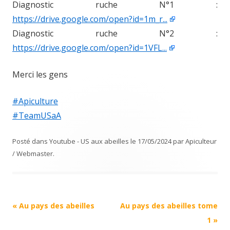
Diagnostic ruche N°1 :
https://drive.google.com/open?id=1m_r...
Diagnostic ruche N°2 :
https://drive.google.com/open?id=1VFL...
Merci les gens
#Apiculture
#TeamUSaA
Posté dans
Youtube - US aux abeilles
le
17/05/2024
par
Apiculteur
/ Webmaster
.
Navigation
«
Au pays des abeilles
Au pays des abeilles tome
Article
1
»