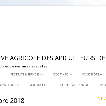
Aller
au
contenu
VE AGRICOLE DES APICULTEURS DE 
onnés par nos amies les abeilles
PRODUITS & SERVICES
COOP’INFO
VOS DÉPÔTS
 MONTBRISON
ROYAL CARE
DÉPOSER UNE ANNONCE
DEPOT DE ST ET
OOPAPILOIRE
VIDE-RUCHER
BIBLIOTHÈQUE APICOLE
PRO
LE ACHATS
PRODUITS À LA VENTE
DEPOT DE MONT
 OUVERTES
NE
bre 2018
R
LOCATION DE MATERIEL
NCEZ VOS PRODUITS