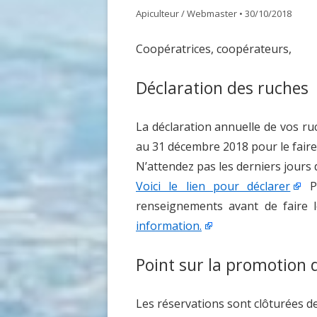
Apiculteur / Webmaster
•
30/10/2018
GDSA LOIRE 42
DOCUME
Coopératrices, coopérateurs,
MATÉRIEL POUR UNE PREMIÈRE
ASSEMB
INSTALLATION D’UN ÉLÈVE DU
Déclaration des ruches
RUCHER ÉCOLE
ACHAT VENTE ABEILLES
La déclaration annuelle de vos ru
au 31 décembre 2018 pour le faire
N’attendez pas les derniers jours 
Voici le lien pour déclarer
Po
renseignements avant de faire l
information.
Point sur la promotion 
Les réservations sont clôturées de