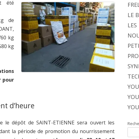
t été
FRE
LE 
kg de
LES
NDANT,
NOU
760 kg
PET
580 kg
PRO
SYN
tions
TEC
r pour
YOU
YOU
nt d’heure
YOU
re le dépôt de SAINT-ETIENNE sera ouvert les
Reche
dant la période de promotion du nourrissement