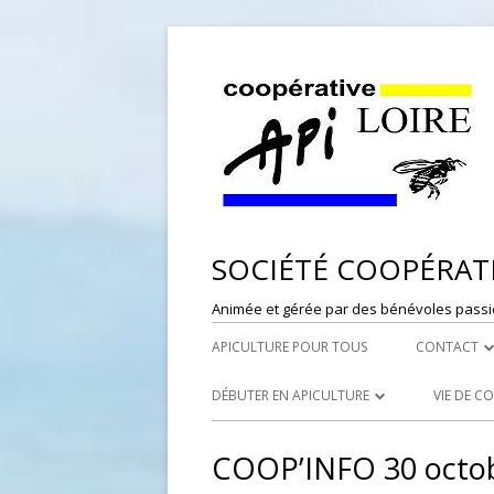
SOCIÉTÉ COOPÉRATI
Animée et gérée par des bénévoles passi
APICULTURE POUR TOUS
CONTACT
DÉPÔT DE
DÉBUTER EN APICULTURE
VIE DE C
RESPONSAB
LES SYNDICATS APICOLES
PORTES
COOP’INFO 30 octo
WEBMASTE
LES RUCHERS ÉCOLES
RÉFÉRE