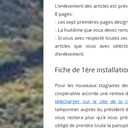
L’enlèvement des articles est pré
8 pages :
- Les sept premières pages désign
- La huitième que vous devez rens
- Si vous avez respecté toutes ces
articles que vous avez sélect
d’enlèvement.
Fiche de 1ère installati
Pour les nouveaux stagiaires de
coopérative accorde une remise d
télécharger sur le site de la 
tamponner auprès du président de 
vous restera plus qu’à vous pré
obligé de prendre toute la panopl