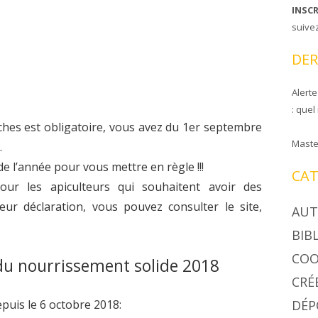
INSC
CIRE COOPAPILOIRE
NTS DE COOPAPILOIRE
suive
DÉSINSECTISEUR
DER
LÉES GÉNÉRALES
Alerte
: quel
ches est obligatoire, vous avez du 1er septembre
Maste
.
de l’année pour vous mettre en règle !!!
CAT
ur les apiculteurs qui souhaitent avoir des
eur déclaration, vous pouvez consulter le site,
AUT
BIB
COO
du nourrissement solide 2018
CRÉ
puis le 6 octobre 2018:
DÉP