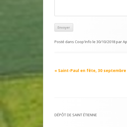
Posté dans
Coop'Info
le
30/10/2018
par
Ap
Navigation
«
Saint-Paul en fête, 30 septembre
Article
DÉPÔT DE SAINT ÉTIENNE