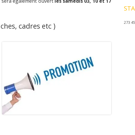
E sera également ouvert
les samedis 03, 10 et 17
STA
273 45
ches, cadres etc )